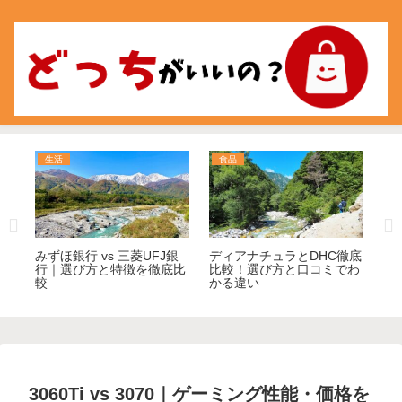
生活
食品
食
の
みずほ銀行 vs 三菱UFJ銀
ディアナチュラとDHC徹底
ア
方
行｜選び方と特徴を徹底比
比較！選び方と口コミでわ
比
較
かる違い
方
3060Ti vs 3070｜ゲーミング性能・価格を