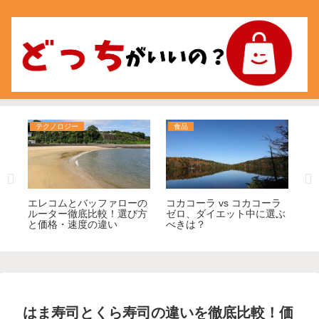
テクノロジー
食品
食
の
エレコムとバッファローの
コカコーラ vs コカコーラ
ア
コ
ルーター徹底比較！選び方
ゼロ、ダイエット中に選ぶ
比
と価格・速度の違い
べきは？
方
はま寿司とくら寿司の違いを徹底比較！価