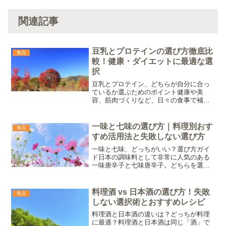
関連記事
豆乳とプロテインの選び方徹底比
食品
較！健康・ダイエットに最適な選
択
豆乳とプロテイン、どちらが自分に合っ
ているか選ぶためのポイント健康や美
容、筋肉づくりなど、日々の食事で補い
たい栄養素はさまざまです。そこで注目
されるのが、豆乳とプロテインです。ど
ちらを選ぶべきか悩む方も多いでしょ
一味と七味の選び方｜料理別おす
食品
う。この記事では、豆乳とプロ...
すめ活用法と失敗しない選び方
一味と七味、どっちがいい？選び方ガイ
ド日本の調味料として非常に人気のある
一味唐辛子と七味唐辛子。どちらを選べ
ばよいか悩むこともあるでしょう。本記
事では、それぞれの特徴や選び方のポイ
ントを解説し、あなたにぴったりな唐辛
料理酒 vs 日本酒の選び方！失敗
食品
子を見つけるお手伝いをし...
しない選択術とおすすめレシピ
料理酒と日本酒の違いは？どっちが料理
に最適？料理酒と日本酒は同じ「酒」で