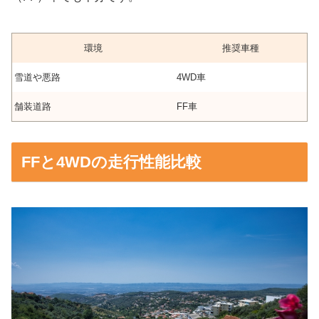
環境
推奨車種
雪道や悪路
4WD車
舗装道路
FF車
FFと4WDの走行性能比較