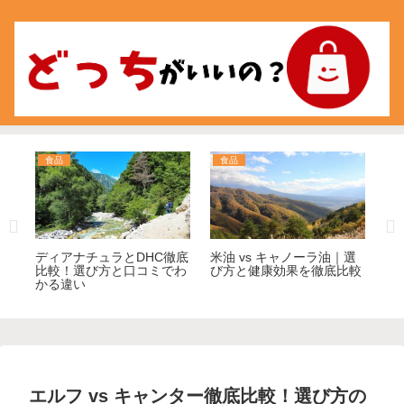
食品
食品
美
ラ
ディアナチュラとDHC徹底
米油 vs キャノーラ油｜選
泡
ぶ
比較！選び方と口コミでわ
び方と健康効果を徹底比較
デ
かる違い
優
エルフ vs キャンター徹底比較！選び方の