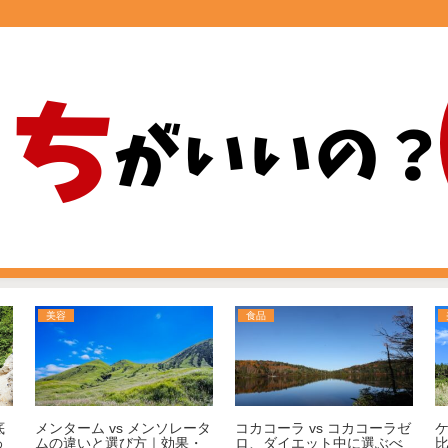
美容
食品
底
メンターム vs メンソレータ
コカコーラ vs コカコーラゼ
わ
ムの違いと選び方｜効果・
ロ、ダイエット中に選ぶべ