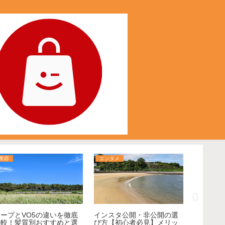
美容
エンタメ
食品
ケープとVO5の違いを徹底
インスタ公開・非公開の選
米油 vs
比較！髪質別おすすめと選
び方【初心者必見】メリッ
方と健康