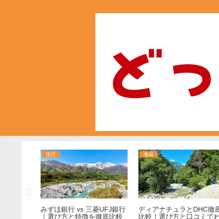
生活
食品
とHDの違
みずほ銀行 vs 三菱UFJ銀行
ディアナチュラとDHC徹
方のコツ
｜選び方と特徴を徹底比較
比較！選び方と口コミで