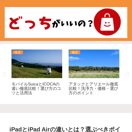
生活
食品
食
選
モバイルSuicaとICOCAの
アタックとアリエール徹底
コ
較
違い徹底比較！選び方のコ
比較！洗浄力・価格・選び
ゼ
ツと活用法
方のポイント
べ
iPadとiPad Airの違いとは？選ぶべきポイ